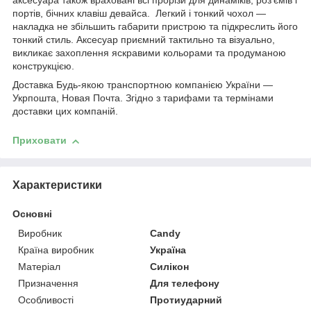
аксесуара також враховані всі прорізи для динаміків, роз'ємів і
портів, бічних клавіш девайса. Легкий і тонкий чохол —
накладка не збільшить габарити пристрою та підкреслить його
тонкий стиль. Аксесуар приємний тактильно та візуально,
викликає захоплення яскравими кольорами та продуманою
конструкцією.
Доставка Будь-якою транспортною компанією України —
Укрпошта, Новая Почта. Згідно з тарифами та термінами
доставки цих компаній.
Приховати
Характеристики
Основні
Виробник
Candy
Країна виробник
Україна
Матеріал
Силікон
Призначення
Для телефону
Особливості
Протиударний