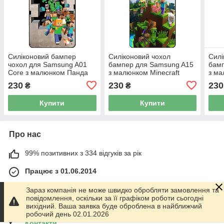
Силіконовий бампер
Силіконовий чохол
Силі
чохол для Samsung A01
бампер для Samsung A15
бам
Core з малюнком Панда
з малюнком Minecraft
з м
Майнкрафт
Mine
230
230
230
₴
₴
Купити
Купити
Про нас
99% позитивних з 334 відгуків за рік
Працює з 01.06.2014
м. Харків
Зараз компанія не може швидко обробляти замовлення та
График работы 10.00-17.00. Суббота - Воскресенье
повідомлення, оскільки за її графіком роботи сьогодні
выходной!, Харків, Україна
вихідний. Ваша заявка буде оброблена в найближчий
робочий день 02.01.2026
Контакти