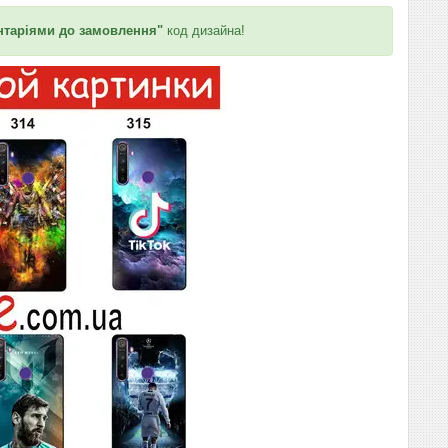
таріями до замовлення"
код дизайна!