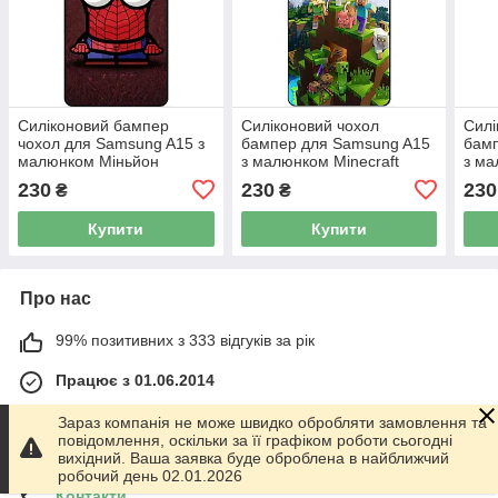
Силіконовий бампер
Силіконовий чохол
Силі
чохол для Samsung A15 з
бампер для Samsung A15
бам
малюнком Міньйон
з малюнком Minecraft
з м
Людина-павук Spider man
Майнкрафт
Mine
230
230
230
₴
₴
Купити
Купити
Про нас
99% позитивних з 333 відгуків за рік
Працює з 01.06.2014
м. Харків
Зараз компанія не може швидко обробляти замовлення та
График работы 10.00-17.00. Суббота - Воскресенье
повідомлення, оскільки за її графіком роботи сьогодні
выходной!, Харків, Україна
вихідний. Ваша заявка буде оброблена в найближчий
робочий день 02.01.2026
Контакти