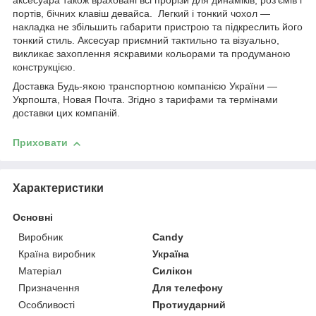
аксесуара також враховані всі прорізи для динаміків, роз'ємів і
портів, бічних клавіш девайса. Легкий і тонкий чохол —
накладка не збільшить габарити пристрою та підкреслить його
тонкий стиль. Аксесуар приємний тактильно та візуально,
викликає захоплення яскравими кольорами та продуманою
конструкцією.
Доставка Будь-якою транспортною компанією України —
Укрпошта, Новая Почта. Згідно з тарифами та термінами
доставки цих компаній.
Приховати
Характеристики
Основні
Виробник
Candy
Країна виробник
Україна
Матеріал
Силікон
Призначення
Для телефону
Особливості
Протиударний