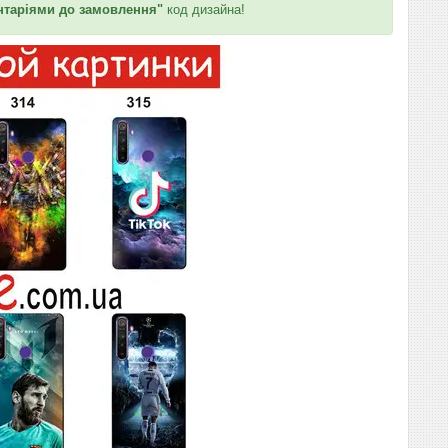
таріями до замовлення"
код дизайна!