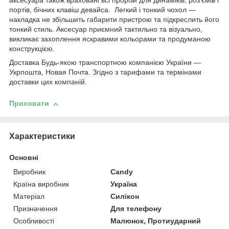
аксесуара також враховані всі прорізи для динаміків, роз'ємів і
портів, бічних клавіш девайса. Легкий і тонкий чохол —
накладка не збільшить габарити пристрою та підкреслить його
тонкий стиль. Аксесуар приємний тактильно та візуально,
викликає захоплення яскравими кольорами та продуманою
конструкцією.
Доставка Будь-якою транспортною компанією України —
Укрпошта, Новая Почта. Згідно з тарифами та термінами
доставки цих компаній.
Приховати
Характеристики
Основні
Виробник
Candy
Країна виробник
Україна
Матеріал
Силікон
Призначення
Для телефону
Особливості
Малюнок, Протиударний