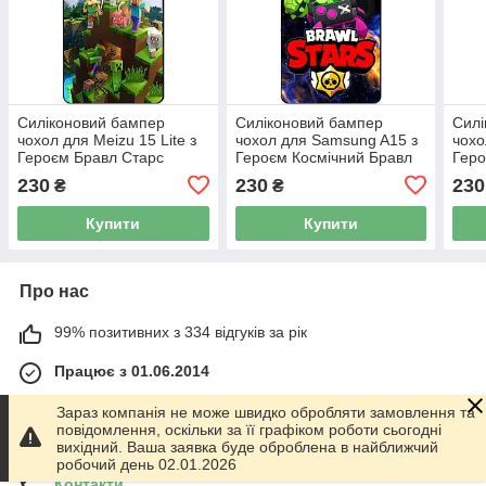
Силіконовий бампер
Силіконовий бампер
Силі
чохол для Meizu 15 Lite з
чохол для Samsung A15 з
чохо
Героєм Бравл Старс
Героєм Космічний Бравл
Геро
Віруш Біт
8-Бі
230
230
230
₴
₴
Купити
Купити
Про нас
99% позитивних з 334 відгуків за рік
Працює з 01.06.2014
м. Харків
Зараз компанія не може швидко обробляти замовлення та
График работы 10.00-17.00. Суббота - Воскресенье
повідомлення, оскільки за її графіком роботи сьогодні
выходной!, Харків, Україна
вихідний. Ваша заявка буде оброблена в найближчий
робочий день 02.01.2026
Контакти