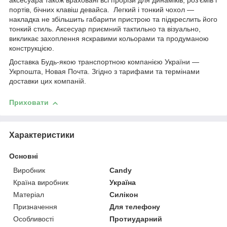
аксесуара також враховані всі прорізи для динаміків, роз'ємів і
портів, бічних клавіш девайса. Легкий і тонкий чохол —
накладка не збільшить габарити пристрою та підкреслить його
тонкий стиль. Аксесуар приємний тактильно та візуально,
викликає захоплення яскравими кольорами та продуманою
конструкцією.
Доставка Будь-якою транспортною компанією України —
Укрпошта, Новая Почта. Згідно з тарифами та термінами
доставки цих компаній.
Приховати
Характеристики
Основні
Виробник
Candy
Країна виробник
Україна
Матеріал
Силікон
Призначення
Для телефону
Особливості
Протиударний