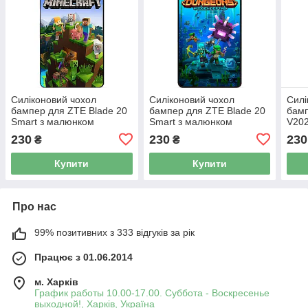
Силіконовий чохол
Силіконовий чохол
Силі
бампер для ZTE Blade 20
бампер для ZTE Blade 20
бамп
Smart з малюнком
Smart з малюнком
V202
Minecraft Майнкрафт
Майнкрафт Minecraft
Mine
230
230
230
₴
₴
Купити
Купити
Про нас
99% позитивних з 333 відгуків за рік
Працює з 01.06.2014
м. Харків
График работы 10.00-17.00. Суббота - Воскресенье
выходной!, Харків, Україна