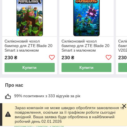
Силіконовий чохол
Силіконовий чохол
Силі
бампер для ZTE Blade 20
бампер для ZTE Blade 20
бамп
Smart з малюнком
Smart з малюнком
V202
Minecraft Майнкрафт
Майнкрафт Minecraft
Mine
230
230
230
₴
₴
Купити
Купити
Про нас
99% позитивних з 333 відгуків за рік
Працює з 01.06.2014
Зараз компанія не може швидко обробляти замовлення та
повідомлення, оскільки за її графіком роботи сьогодні
м. Харків
вихідний. Ваша заявка буде оброблена в найближчий
График работы 10.00-17.00. Суббота - Воскресенье
робочий день 02.01.2026
выходной!, Харків, Україна