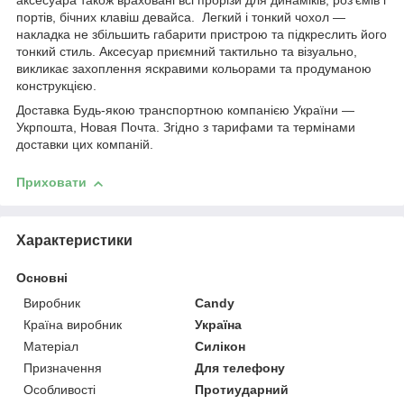
аксесуара також враховані всі прорізи для динаміків, роз'ємів і
портів, бічних клавіш девайса. Легкий і тонкий чохол —
накладка не збільшить габарити пристрою та підкреслить його
тонкий стиль. Аксесуар приємний тактильно та візуально,
викликає захоплення яскравими кольорами та продуманою
конструкцією.
Доставка Будь-якою транспортною компанією України —
Укрпошта, Новая Почта. Згідно з тарифами та термінами
доставки цих компаній.
Приховати
Характеристики
Основні
Виробник
Candy
Країна виробник
Україна
Матеріал
Силікон
Призначення
Для телефону
Особливості
Протиударний