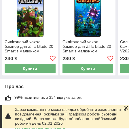
Силіконовий чохол
Силіконовий чохол
Силі
бампер для ZTE Blade 20
бампер для ZTE Blade 20
бамп
Smart з малюнком
Smart з малюнком
V202
Minecraft Майнкрафт
Майнкрафт Minecraft
Rick
230
230
230
₴
₴
Купити
Купити
Про нас
99% позитивних з 334 відгуків за рік
Працює з 01.06.2014
Зараз компанія не може швидко обробляти замовлення та
повідомлення, оскільки за її графіком роботи сьогодні
м. Харків
вихідний. Ваша заявка буде оброблена в найближчий
График работы 10.00-17.00. Суббота - Воскресенье
робочий день 02.01.2026
выходной!, Харків, Україна