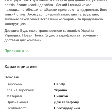
аксесуара також враховані всі прорізи для динаміків, роз'ємів і
портів, бічних клавіш девайса. Легкий і тонкий чохол —
накладка не збільшить габарити пристрою та підкреслить його
тонкий стиль. Аксесуар приємний тактильно та візуально,
викликає захоплення яскравими кольорами та продуманою
конструкцією.
Доставка Будь-якою транспортною компанією України —
Укрпошта, Новая Почта. Згідно з тарифами та термінами
доставки цих компаній.
Приховати
Характеристики
Основні
Виробник
Candy
Країна виробник
Україна
Матеріал
Силікон
Призначення
Для телефону
Особливості
Протиударний