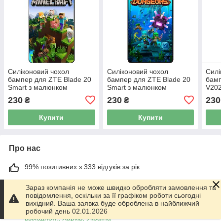
Силіконовий чохол
Силіконовий чохол
Силі
бампер для ZTE Blade 20
бампер для ZTE Blade 20
бамп
Smart з малюнком
Smart з малюнком
V202
Minecraft Майнкрафт
Майнкрафт Minecraft
Mine
230
230
230
₴
₴
Купити
Купити
Про нас
99% позитивних з 333 відгуків за рік
Працює з 01.06.2014
Зараз компанія не може швидко обробляти замовлення та
повідомлення, оскільки за її графіком роботи сьогодні
м. Харків
вихідний. Ваша заявка буде оброблена в найближчий
График работы 10.00-17.00. Суббота - Воскресенье
робочий день 02.01.2026
выходной!, Харків, Україна