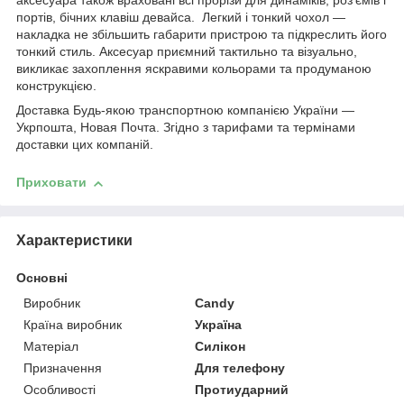
аксесуара також враховані всі прорізи для динаміків, роз'ємів і
портів, бічних клавіш девайса. Легкий і тонкий чохол —
накладка не збільшить габарити пристрою та підкреслить його
тонкий стиль. Аксесуар приємний тактильно та візуально,
викликає захоплення яскравими кольорами та продуманою
конструкцією.
Доставка Будь-якою транспортною компанією України —
Укрпошта, Новая Почта. Згідно з тарифами та термінами
доставки цих компаній.
Приховати
Характеристики
Основні
Виробник
Candy
Країна виробник
Україна
Матеріал
Силікон
Призначення
Для телефону
Особливості
Протиударний