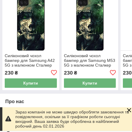
Силіконовий чохол
Силіконовий чохол
Силі
бампер для Samsung A42
бампер для Samsung M53
бам
5G з малюнком Сталкер
5G з малюнком Сталкер
5G з
Опудало Джонатан Крейн
Опудало Джонатан Крейн
Опу
230
230
230
₴
₴
Бетмен
Бетмен
Бет
Купити
Купити
Про нас
Зараз компанія не може швидко обробляти замовлення та
99% позитивних з 333 відгуків за рік
повідомлення, оскільки за її графіком роботи сьогодні
вихідний. Ваша заявка буде оброблена в найближчий
Працює з 01.06.2014
робочий день 02.01.2026