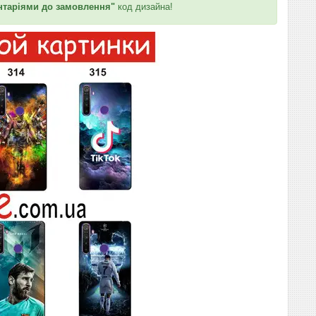
таріями до замовлення"
код дизайна!