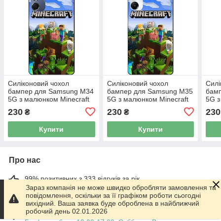
Силіконовий чохол
Силіконовий чохол
Силі
бампер для Samsung M34
бампер для Samsung M35
бам
5G з малюнком Minecraft
5G з малюнком Minecraft
5G 
Майнкрафт
Майнкрафт
Майн
230
230
230
₴
₴
Купити
Купити
Про нас
99% позитивних з 333 відгуків за рік
Зараз компанія не може швидко обробляти замовлення та
повідомлення, оскільки за її графіком роботи сьогодні
Працює з 01.06.2014
вихідний. Ваша заявка буде оброблена в найближчий
робочий день 02.01.2026
м. Харків