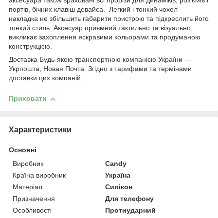
аксесуара також враховані всі прорізи для динаміків, роз'ємів і
портів, бічних клавіш девайса. Легкий і тонкий чохол —
накладка не збільшить габарити пристрою та підкреслить його
тонкий стиль. Аксесуар приємний тактильно та візуально,
викликає захоплення яскравими кольорами та продуманою
конструкцією.
Доставка Будь-якою транспортною компанією України —
Укрпошта, Новая Почта. Згідно з тарифами та термінами
доставки цих компаній.
Приховати
Характеристики
Основні
Виробник
Candy
Країна виробник
Україна
Матеріал
Силікон
Призначення
Для телефону
Особливості
Протиударний