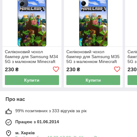
Силіконовий чохол
Силіконовий чохол
Силі
бампер для Samsung M34
бампер для Samsung M35
бам
5G з малюнком Minecraft
5G з малюнком Minecraft
5G 
Майнкрафт
Майнкрафт
Майн
230
230
230
₴
₴
Купити
Купити
Про нас
99% позитивних з 333 відгуків за рік
Працює з 01.06.2014
м. Харків