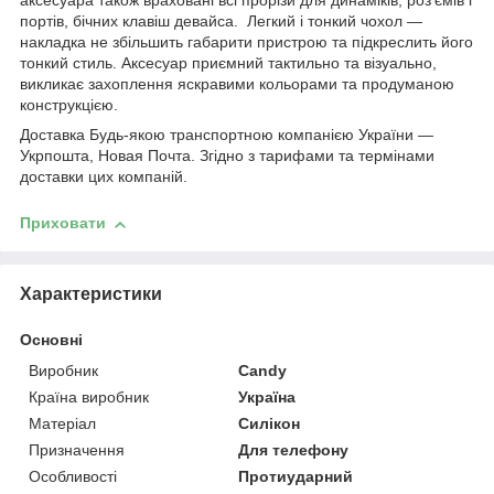
аксесуара також враховані всі прорізи для динаміків, роз'ємів і
портів, бічних клавіш девайса. Легкий і тонкий чохол —
накладка не збільшить габарити пристрою та підкреслить його
тонкий стиль. Аксесуар приємний тактильно та візуально,
викликає захоплення яскравими кольорами та продуманою
конструкцією.
Доставка Будь-якою транспортною компанією України —
Укрпошта, Новая Почта. Згідно з тарифами та термінами
доставки цих компаній.
Приховати
Характеристики
Основні
Виробник
Candy
Країна виробник
Україна
Матеріал
Силікон
Призначення
Для телефону
Особливості
Протиударний