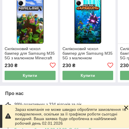
Силіконовий чохол
Силіконовий чохол
Силі
бампер для Samsung M35
бампер для Samsung M35
бам
5G з малюнком Minecraft
5G з малюнком
5G г
Майнкрафт
Майнкрафт Minecraft
Май
230
230
230
₴
₴
Купити
Купити
Про нас
99% позитивних з 334 відгуків за рік
Зараз компанія не може швидко обробляти замовлення та
повідомлення, оскільки за її графіком роботи сьогодні
Працює з 01.06.2014
вихідний. Ваша заявка буде оброблена в найближчий
робочий день 02.01.2026
м. Харків