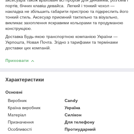
аксесуара також враховані всі прорізи для динаміків, роз'ємів і
портів, бічних клавіш девайса. Легкий і тонкий чохол —
накладка не збільшить габарити пристрою та підкреслить його
тонкий стиль. Аксесуар приємний тактильно та візуально,
викликає захоплення яскравими кольорами та продуманою
конструкцією.
Доставка Будь-якою транспортною компанією України —
Укрпошта, Новая Почта. Згідно з тарифами та термінами
доставки цих компаній.
Приховати
Характеристики
Основні
Виробник
Candy
Країна виробник
Україна
Матеріал
Силікон
Призначення
Для телефону
Особливості
Протиударний