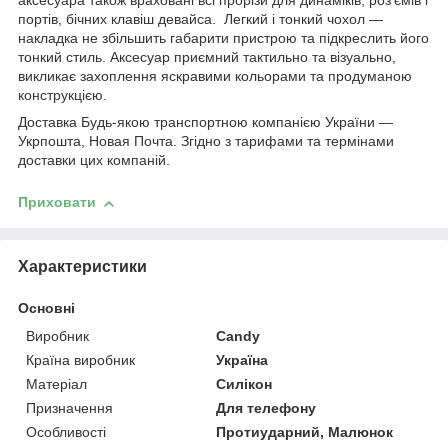
аксесуара також враховані всі прорізи для динаміків, роз'ємів і
портів, бічних клавіш девайса. Легкий і тонкий чохол —
накладка не збільшить габарити пристрою та підкреслить його
тонкий стиль. Аксесуар приємний тактильно та візуально,
викликає захоплення яскравими кольорами та продуманою
конструкцією.
Доставка Будь-якою транспортною компанією України —
Укрпошта, Новая Почта. Згідно з тарифами та термінами
доставки цих компаній.
Приховати
Характеристики
Основні
Виробник
Candy
Країна виробник
Україна
Матеріал
Силікон
Призначення
Для телефону
Особливості
Протиударний, Малюнок