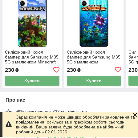
Силіконовий чохол
Силіконовий чохол
Силі
бампер для Samsung M35
бампер для Samsung M35
бам
5G з малюнком Minecraft
5G з малюнком
5G г
Майнкрафт
Майнкрафт Minecraft
Май
230
230
230
₴
₴
Купити
Купити
Про нас
99% позитивних з 333 відгуків за рік
Зараз компанія не може швидко обробляти замовлення та
повідомлення, оскільки за її графіком роботи сьогодні
Працює з 01.06.2014
вихідний. Ваша заявка буде оброблена в найближчий
робочий день 02.01.2026
м. Харків