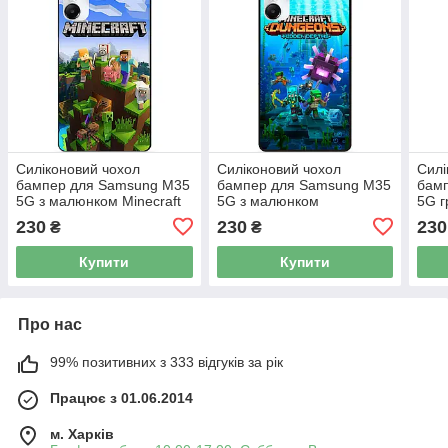
Силіконовий чохол
Силіконовий чохол
Силі
бампер для Samsung M35
бампер для Samsung M35
бам
5G з малюнком Minecraft
5G з малюнком
5G г
Майнкрафт
Майнкрафт Minecraft
Май
230
230
230
₴
₴
Купити
Купити
Про нас
99% позитивних з 333 відгуків за рік
Працює з 01.06.2014
м. Харків