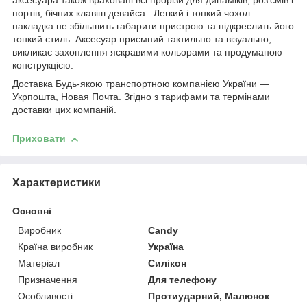
аксесуара також враховані всі прорізи для динаміків, роз'ємів і
портів, бічних клавіш девайса. Легкий і тонкий чохол —
накладка не збільшить габарити пристрою та підкреслить його
тонкий стиль. Аксесуар приємний тактильно та візуально,
викликає захоплення яскравими кольорами та продуманою
конструкцією.
Доставка Будь-якою транспортною компанією України —
Укрпошта, Новая Почта. Згідно з тарифами та термінами
доставки цих компаній.
Приховати
Характеристики
Основні
Виробник
Candy
Країна виробник
Україна
Матеріал
Силікон
Призначення
Для телефону
Особливості
Протиударний, Малюнок