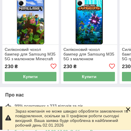
Силіконовий чохол
Силіконовий чохол
Силі
бампер для Samsung M35
бампер для Samsung M35
бам
5G з малюнком Minecraft
5G з малюнком
5G г
Майнкрафт
Майнкрафт Minecraft
Май
230
230
230
₴
₴
Купити
Купити
Про нас
99% позитивних з 333 відгуків за рік
Зараз компанія не може швидко обробляти замовлення та
повідомлення, оскільки за її графіком роботи сьогодні
Працює з 01.06.2014
вихідний. Ваша заявка буде оброблена в найближчий
робочий день 02.01.2026
м. Харків