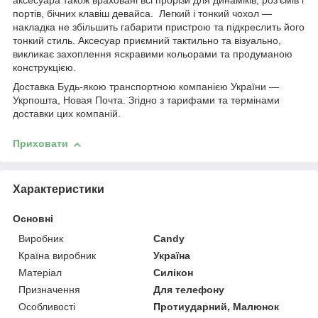
аксесуара також враховані всі прорізи для динаміків, роз'ємів і
портів, бічних клавіш девайса. Легкий і тонкий чохол —
накладка не збільшить габарити пристрою та підкреслить його
тонкий стиль. Аксесуар приємний тактильно та візуально,
викликає захоплення яскравими кольорами та продуманою
конструкцією.
Доставка Будь-якою транспортною компанією України —
Укрпошта, Новая Почта. Згідно з тарифами та термінами
доставки цих компаній.
Приховати
Характеристики
Основні
Виробник
Candy
Країна виробник
Україна
Матеріал
Силікон
Призначення
Для телефону
Особливості
Протиударний, Малюнок