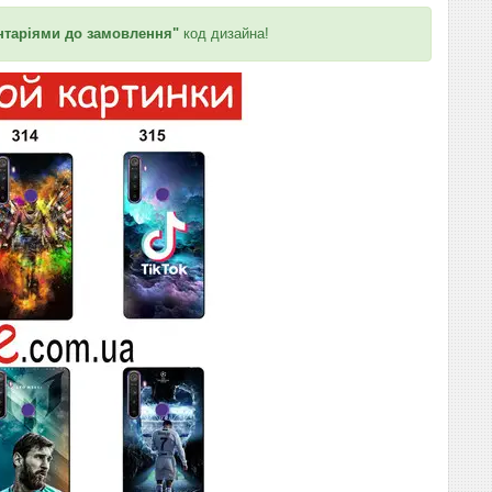
таріями до замовлення"
код дизайна!