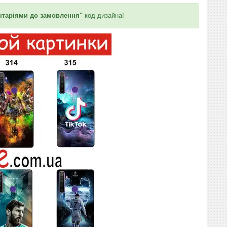
таріями до замовлення"
код дизайна!