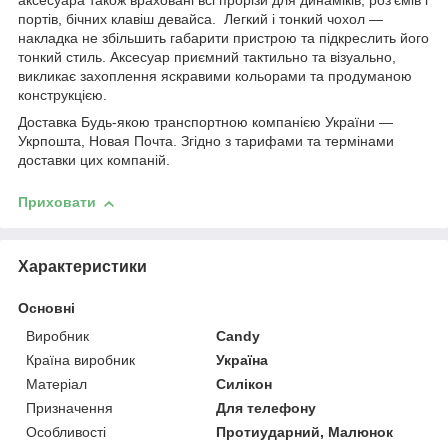
аксесуара також враховані всі прорізи для динаміків, роз'ємів і
портів, бічних клавіш девайса. Легкий і тонкий чохол —
накладка не збільшить габарити пристрою та підкреслить його
тонкий стиль. Аксесуар приємний тактильно та візуально,
викликає захоплення яскравими кольорами та продуманою
конструкцією.
Доставка Будь-якою транспортною компанією України —
Укрпошта, Новая Почта. Згідно з тарифами та термінами
доставки цих компаній.
Приховати
Характеристики
Основні
Виробник
Candy
Країна виробник
Україна
Матеріал
Силікон
Призначення
Для телефону
Особливості
Протиударний, Малюнок