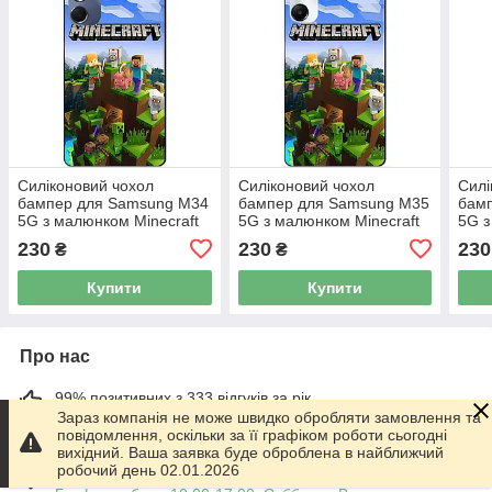
Силіконовий чохол
Силіконовий чохол
Силі
бампер для Samsung M34
бампер для Samsung M35
бам
5G з малюнком Minecraft
5G з малюнком Minecraft
5G 
Майнкрафт
Майнкрафт
Майн
230
230
230
₴
₴
Купити
Купити
Про нас
99% позитивних з 333 відгуків за рік
Зараз компанія не може швидко обробляти замовлення та
повідомлення, оскільки за її графіком роботи сьогодні
Працює з 01.06.2014
вихідний. Ваша заявка буде оброблена в найближчий
робочий день 02.01.2026
м. Харків