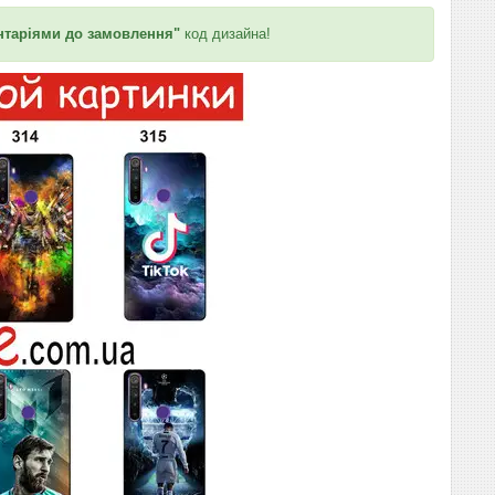
таріями до замовлення"
код дизайна!