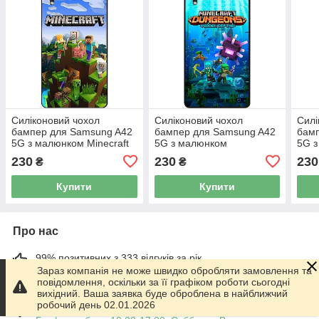
Силіконовий чохол
Силіконовий чохол
Силі
бампер для Samsung A42
бампер для Samsung A42
бам
5G з малюнком Minecraft
5G з малюнком
5G з
Майнкрафт
Майнкрафт Minecraft
Май
230
230
230
₴
₴
Купити
Купити
Про нас
99% позитивних з 333 відгуків за рік
Зараз компанія не може швидко обробляти замовлення та
повідомлення, оскільки за її графіком роботи сьогодні
Працює з 01.06.2014
вихідний. Ваша заявка буде оброблена в найближчий
робочий день 02.01.2026
м. Харків