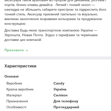
аксесуара також враховані всі прорізи для динаміків, роз'ємів і
портів, бічних клавіш девайса. Легкий і тонкий чохол —
накладка не збільшить габарити пристрою та підкреслить його
тонкий стиль. Аксесуар приємний тактильно та візуально,
викликає захоплення яскравими кольорами та продуманою
конструкцією.
Доставка Будь-якою транспортною компанією України —
Укрпошта, Новая Почта. Згідно з тарифами та термінами
доставки цих компаній.
Приховати
Характеристики
Основні
Виробник
Candy
Країна виробник
Україна
Матеріал
Силікон
Призначення
Для телефону
Особливості
Протиударний