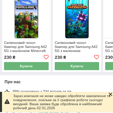
Силіконовий чохол
Силіконовий чохол
Силі
бампер для Samsung A42
бампер для Samsung A42
бам
5G з малюнком Minecraft
5G з малюнком
5G з
Майнкрафт
Майнкрафт Minecraft
Май
230
230
230
₴
₴
Купити
Купити
Про нас
99% позитивних з 334 відгуків за рік
Зараз компанія не може швидко обробляти замовлення та
повідомлення, оскільки за її графіком роботи сьогодні
Працює з 01.06.2014
вихідний. Ваша заявка буде оброблена в найближчий
робочий день 02.01.2026
м. Харків