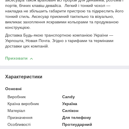
аксесуара також враховані всі прорізи для динаміків, роз'ємів і
портів, бічних клавіш девайса. Легкий і тонкий чохол —
накладка не збільшить габарити пристрою та підкреслить його
тонкий стиль. Аксесуар приємний тактильно та візуально,
викликає захоплення яскравими кольорами та продуманою
конструкцією.
Доставка Будь-якою транспортною компанією України —
Укрпошта, Новая Почта. Згідно з тарифами та термінами
доставки цих компаній.
Приховати
Характеристики
Основні
Виробник
Candy
Країна виробник
Україна
Матеріал
Силікон
Призначення
Для телефону
Особливості
Протиударний