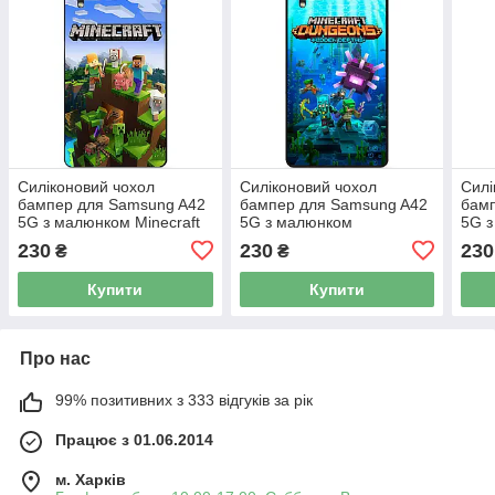
Силіконовий чохол
Силіконовий чохол
Силі
бампер для Samsung A42
бампер для Samsung A42
бам
5G з малюнком Minecraft
5G з малюнком
5G з
Майнкрафт
Майнкрафт Minecraft
Май
230
230
230
₴
₴
Купити
Купити
Про нас
99% позитивних з 333 відгуків за рік
Працює з 01.06.2014
м. Харків