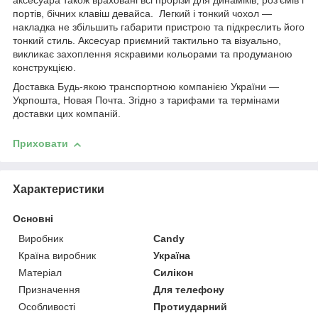
аксесуара також враховані всі прорізи для динаміків, роз'ємів і
портів, бічних клавіш девайса. Легкий і тонкий чохол —
накладка не збільшить габарити пристрою та підкреслить його
тонкий стиль. Аксесуар приємний тактильно та візуально,
викликає захоплення яскравими кольорами та продуманою
конструкцією.
Доставка Будь-якою транспортною компанією України —
Укрпошта, Новая Почта. Згідно з тарифами та термінами
доставки цих компаній.
Приховати
Характеристики
Основні
Виробник
Candy
Країна виробник
Україна
Матеріал
Силікон
Призначення
Для телефону
Особливості
Протиударний