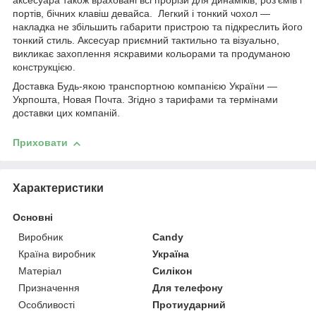
аксесуара також враховані всі прорізи для динаміків, роз'ємів і
портів, бічних клавіш девайса. Легкий і тонкий чохол —
накладка не збільшить габарити пристрою та підкреслить його
тонкий стиль. Аксесуар приємний тактильно та візуально,
викликає захоплення яскравими кольорами та продуманою
конструкцією.
Доставка Будь-якою транспортною компанією України —
Укрпошта, Новая Почта. Згідно з тарифами та термінами
доставки цих компаній.
Приховати
Характеристики
Основні
Виробник
Candy
Країна виробник
Україна
Матеріал
Силікон
Призначення
Для телефону
Особливості
Протиударний