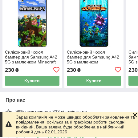
Силіконовий чохол
Силіконовий чохол
Силі
бампер для Samsung A42
бампер для Samsung A42
бам
5G з малюнком Minecraft
5G з малюнком
5G з
Майнкрафт
Майнкрафт Minecraft
Май
230
230
230
₴
₴
Купити
Купити
Про нас
99% позитивних з 333 відгуків за рік
Зараз компанія не може швидко обробляти замовлення та
повідомлення, оскільки за її графіком роботи сьогодні
Працює з 01.06.2014
вихідний. Ваша заявка буде оброблена в найближчий
робочий день 02.01.2026
м. Харків