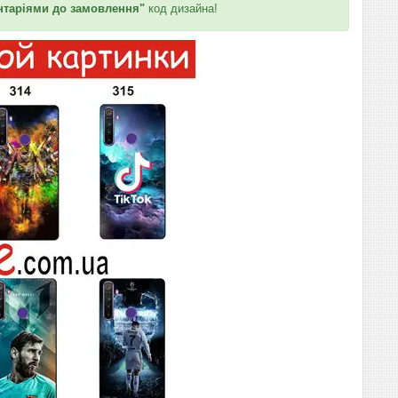
таріями до замовлення"
код дизайна!