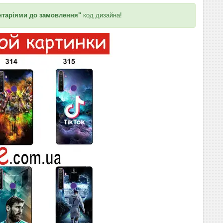
таріями до замовлення"
код дизайна!