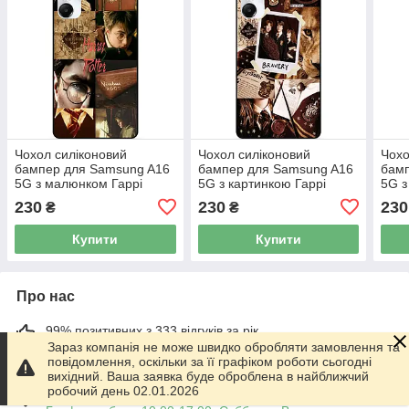
Чохол силіконовий
Чохол силіконовий
Чохо
бампер для Samsung A16
бампер для Samsung A16
бам
5G з малюнком Гаррі
5G з картинкою Гаррі
5G з
Поттер Harry Potter
Поттер Harry Potter
Pott
230
230
230
₴
₴
Купити
Купити
Про нас
99% позитивних з 333 відгуків за рік
Зараз компанія не може швидко обробляти замовлення та
повідомлення, оскільки за її графіком роботи сьогодні
Працює з 01.06.2014
вихідний. Ваша заявка буде оброблена в найближчий
робочий день 02.01.2026
м. Харків