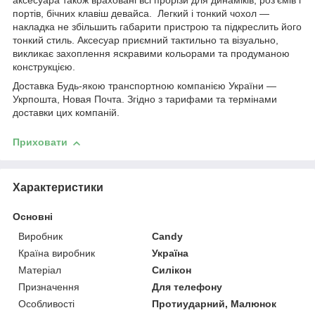
аксесуара також враховані всі прорізи для динаміків, роз'ємів і
портів, бічних клавіш девайса. Легкий і тонкий чохол —
накладка не збільшить габарити пристрою та підкреслить його
тонкий стиль. Аксесуар приємний тактильно та візуально,
викликає захоплення яскравими кольорами та продуманою
конструкцією.
Доставка Будь-якою транспортною компанією України —
Укрпошта, Новая Почта. Згідно з тарифами та термінами
доставки цих компаній.
Приховати
Характеристики
Основні
Виробник
Candy
Країна виробник
Україна
Матеріал
Силікон
Призначення
Для телефону
Особливості
Протиударний, Малюнок