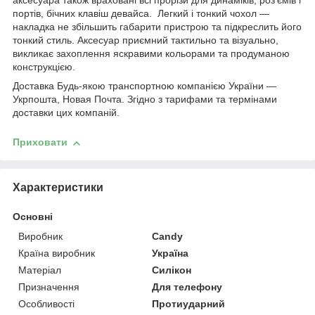
аксесуара також враховані всі прорізи для динаміків, роз'ємів і
портів, бічних клавіш девайса. Легкий і тонкий чохол —
накладка не збільшить габарити пристрою та підкреслить його
тонкий стиль. Аксесуар приємний тактильно та візуально,
викликає захоплення яскравими кольорами та продуманою
конструкцією.
Доставка Будь-якою транспортною компанією України —
Укрпошта, Новая Почта. Згідно з тарифами та термінами
доставки цих компаній.
Приховати
Характеристики
Основні
Виробник
Candy
Країна виробник
Україна
Матеріал
Силікон
Призначення
Для телефону
Особливості
Протиударний