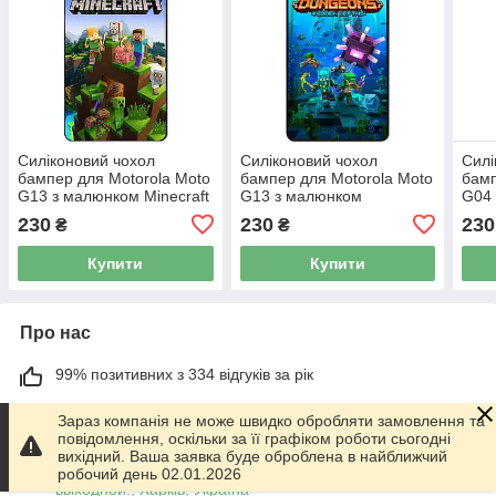
Силіконовий чохол
Силіконовий чохол
Силі
бампер для Motorola Moto
бампер для Motorola Moto
бамп
G13 з малюнком Minecraft
G13 з малюнком
G04 
Майнкрафт
Майнкрафт Minecraft
Май
230
230
230
₴
₴
Купити
Купити
Про нас
99% позитивних з 334 відгуків за рік
Працює з 01.06.2014
Зараз компанія не може швидко обробляти замовлення та
повідомлення, оскільки за її графіком роботи сьогодні
м. Харків
вихідний. Ваша заявка буде оброблена в найближчий
График работы 10.00-17.00. Суббота - Воскресенье
робочий день 02.01.2026
выходной!, Харків, Україна