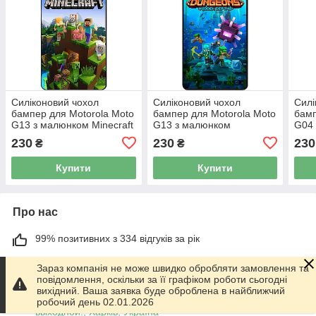
Силіконовий чохол
Силіконовий чохол
Силі
бампер для Motorola Moto
бампер для Motorola Moto
бамп
G13 з малюнком Minecraft
G13 з малюнком
G04 
Майнкрафт
Майнкрафт Minecraft
Май
230
230
230
₴
₴
Купити
Купити
Про нас
99% позитивних з 334 відгуків за рік
Працює з 01.06.2014
Зараз компанія не може швидко обробляти замовлення та
повідомлення, оскільки за її графіком роботи сьогодні
м. Харків
вихідний. Ваша заявка буде оброблена в найближчий
График работы 10.00-17.00. Суббота - Воскресенье
робочий день 02.01.2026
выходной!, Харків, Україна