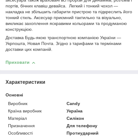
аксесуара також враховані всі прорізи для динаміків, роз'ємів і
портів, бічних клавіш девайса. Легкий і тонкий чохол —
накладка не збільшить габарити пристрою та підкреслить його
тонкий стиль. Аксесуар приємний тактильно та візуально,
викликає захоплення яскравими кольорами та продуманою
конструкцією.
Доставка Будь-якою транспортною компанією України —
Укрпошта, Новая Почта. Згідно з тарифами та термінами
доставки цих компаній.
Приховати
Характеристики
Основні
Виробник
Candy
Країна виробник
Україна
Матеріал
Силікон
Призначення
Для телефону
Особливості
Протиударний