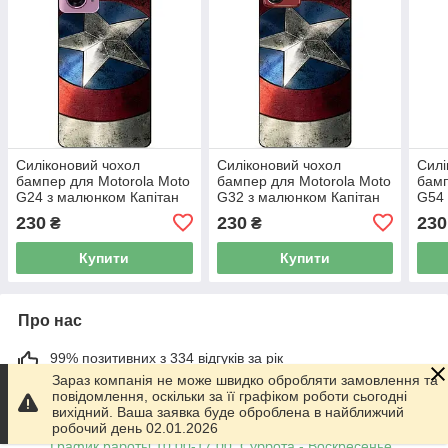
Силіконовий чохол
Силіконовий чохол
Силі
бампер для Motorola Moto
бампер для Motorola Moto
бамп
G24 з малюнком Капітан
G32 з малюнком Капітан
G54 
Америка супергерой
Америка супергерой
Амер
230
230
230
₴
₴
Marvel
Marvel
Marv
Купити
Купити
Про нас
99% позитивних з 334 відгуків за рік
Зараз компанія не може швидко обробляти замовлення та
Працює з 01.06.2014
повідомлення, оскільки за її графіком роботи сьогодні
вихідний. Ваша заявка буде оброблена в найближчий
робочий день 02.01.2026
м. Харків
График работы 10.00-17.00. Суббота - Воскресенье