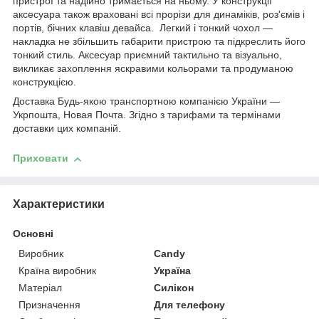
пристрої та надійно тримається на ньому. У конструкції
аксесуара також враховані всі прорізи для динаміків, роз'ємів і
портів, бічних клавіш девайса. Легкий і тонкий чохол —
накладка не збільшить габарити пристрою та підкреслить його
тонкий стиль. Аксесуар приємний тактильно та візуально,
викликає захоплення яскравими кольорами та продуманою
конструкцією.
Доставка Будь-якою транспортною компанією України —
Укрпошта, Новая Почта. Згідно з тарифами та термінами
доставки цих компаній.
Приховати
Характеристики
Основні
Виробник
Candy
Країна виробник
Україна
Матеріал
Силікон
Призначення
Для телефону