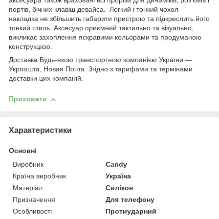
аксесуара також враховані всі прорізи для динаміків, роз'ємів і
портів, бічних клавіш девайса. Легкий і тонкий чохол —
накладка не збільшить габарити пристрою та підкреслить його
тонкий стиль. Аксесуар приємний тактильно та візуально,
викликає захоплення яскравими кольорами та продуманою
конструкцією.
Доставка Будь-якою транспортною компанією України —
Укрпошта, Новая Почта. Згідно з тарифами та термінами
доставки цих компаній.
Приховати
Характеристики
Основні
Виробник
Candy
Країна виробник
Україна
Матеріал
Силікон
Призначення
Для телефону
Особливості
Протиударний