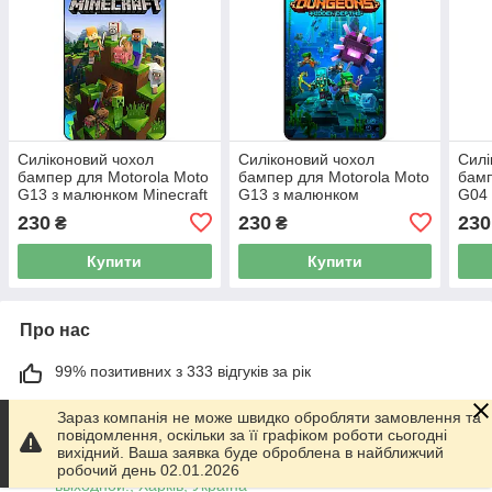
Силіконовий чохол
Силіконовий чохол
Силі
бампер для Motorola Moto
бампер для Motorola Moto
бамп
G13 з малюнком Minecraft
G13 з малюнком
G04 
Майнкрафт
Майнкрафт Minecraft
Май
230
230
230
₴
₴
Купити
Купити
Про нас
99% позитивних з 333 відгуків за рік
Працює з 01.06.2014
Зараз компанія не може швидко обробляти замовлення та
повідомлення, оскільки за її графіком роботи сьогодні
м. Харків
вихідний. Ваша заявка буде оброблена в найближчий
График работы 10.00-17.00. Суббота - Воскресенье
робочий день 02.01.2026
выходной!, Харків, Україна