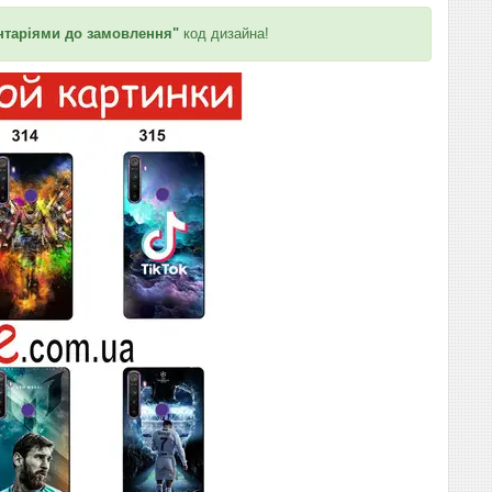
таріями до замовлення"
код дизайна!