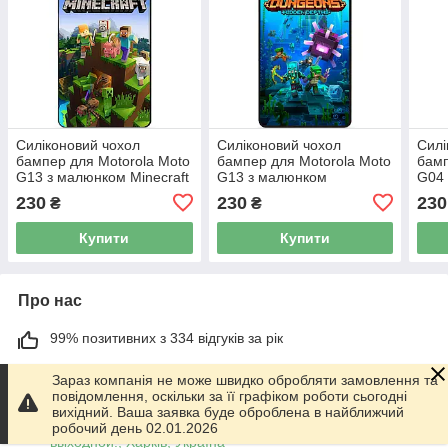
Силіконовий чохол
Силіконовий чохол
Силі
бампер для Motorola Moto
бампер для Motorola Moto
бамп
G13 з малюнком Minecraft
G13 з малюнком
G04 
Майнкрафт
Майнкрафт Minecraft
Май
230
230
230
₴
₴
Купити
Купити
Про нас
99% позитивних з 334 відгуків за рік
Працює з 01.06.2014
Зараз компанія не може швидко обробляти замовлення та
повідомлення, оскільки за її графіком роботи сьогодні
м. Харків
вихідний. Ваша заявка буде оброблена в найближчий
График работы 10.00-17.00. Суббота - Воскресенье
робочий день 02.01.2026
выходной!, Харків, Україна