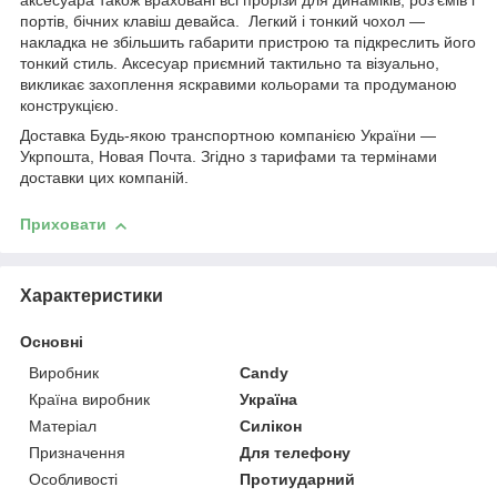
аксесуара також враховані всі прорізи для динаміків, роз'ємів і
портів, бічних клавіш девайса. Легкий і тонкий чохол —
накладка не збільшить габарити пристрою та підкреслить його
тонкий стиль. Аксесуар приємний тактильно та візуально,
викликає захоплення яскравими кольорами та продуманою
конструкцією.
Доставка Будь-якою транспортною компанією України —
Укрпошта, Новая Почта. Згідно з тарифами та термінами
доставки цих компаній.
Приховати
Характеристики
Основні
Виробник
Candy
Країна виробник
Україна
Матеріал
Силікон
Призначення
Для телефону
Особливості
Протиударний