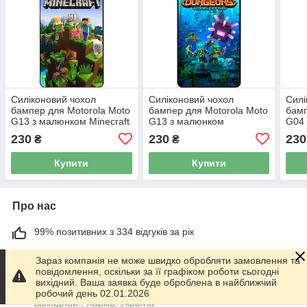
Силіконовий чохол
Силіконовий чохол
Силі
бампер для Motorola Moto
бампер для Motorola Moto
бамп
G13 з малюнком Minecraft
G13 з малюнком
G04 
Майнкрафт
Майнкрафт Minecraft
Май
230
230
230
₴
₴
Купити
Купити
Про нас
99% позитивних з 334 відгуків за рік
Працює з 01.06.2014
Зараз компанія не може швидко обробляти замовлення та
повідомлення, оскільки за її графіком роботи сьогодні
м. Харків
вихідний. Ваша заявка буде оброблена в найближчий
График работы 10.00-17.00. Суббота - Воскресенье
робочий день 02.01.2026
выходной!, Харків, Україна