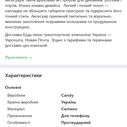
аксесуара також враховані всі прорізи для динаміків, роз'ємів і
портів, бічних клавіш девайса. Легкий і тонкий чохол —
накладка не збільшить габарити пристрою та підкреслить його
тонкий стиль. Аксесуар приємний тактильно та візуально,
викликає захоплення яскравими кольорами та продуманою
конструкцією.
Доставка Будь-якою транспортною компанією України —
Укрпошта, Новая Почта. Згідно з тарифами та термінами
доставки цих компаній.
Приховати
Характеристики
Основні
Виробник
Candy
Країна виробник
Україна
Матеріал
Силікон
Призначення
Для телефону
Особливості
Протиударний