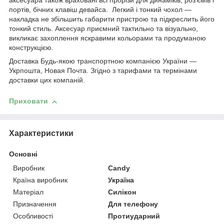
аксесуара також враховані всі прорізи для динаміків, роз'ємів і
портів, бічних клавіш девайса. Легкий і тонкий чохол —
накладка не збільшить габарити пристрою та підкреслить його
тонкий стиль. Аксесуар приємний тактильно та візуально,
викликає захоплення яскравими кольорами та продуманою
конструкцією.
Доставка Будь-якою транспортною компанією України —
Укрпошта, Новая Почта. Згідно з тарифами та термінами
доставки цих компаній.
Приховати
Характеристики
Основні
Виробник
Candy
Країна виробник
Україна
Матеріал
Силікон
Призначення
Для телефону
Особливості
Протиударний