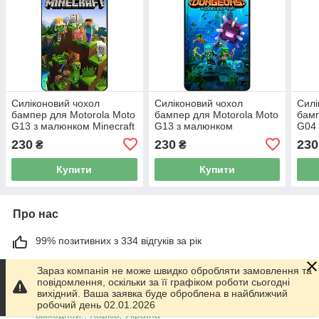
Силіконовий чохол
Силіконовий чохол
Силі
бампер для Motorola Moto
бампер для Motorola Moto
бамп
G13 з малюнком Minecraft
G13 з малюнком
G04 
Майнкрафт
Майнкрафт Minecraft
Май
230
230
230
₴
₴
Купити
Купити
Про нас
99% позитивних з 334 відгуків за рік
Працює з 01.06.2014
Зараз компанія не може швидко обробляти замовлення та
повідомлення, оскільки за її графіком роботи сьогодні
м. Харків
вихідний. Ваша заявка буде оброблена в найближчий
График работы 10.00-17.00. Суббота - Воскресенье
робочий день 02.01.2026
выходной!, Харків, Україна