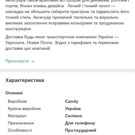
аксесуара також враховані всі прорізи для динаміків, роз'ємів і
портів, бічних клавіш девайса. Легкий і тонкий чохол —
накладка не збільшить габарити пристрою та підкреслить його
тонкий стиль. Аксесуар приємний тактильно та візуально,
викликає захоплення яскравими кольорами та продуманою
конструкцією.
Доставка Будь-якою транспортною компанією України —
Укрпошта, Новая Почта. Згідно з тарифами та термінами
доставки цих компаній.
Приховати
Характеристики
Основні
Виробник
Candy
Країна виробник
Україна
Матеріал
Силікон
Призначення
Для телефону
Особливості
Протиударний