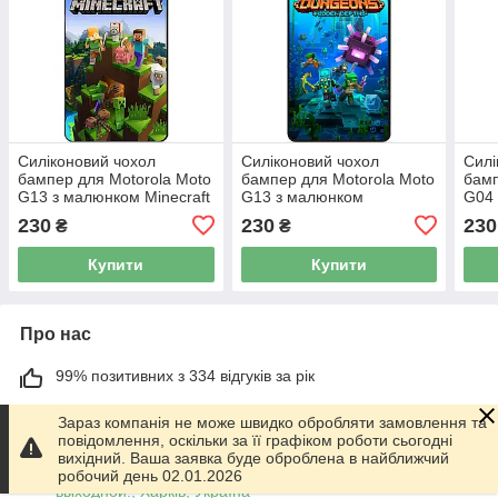
Силіконовий чохол
Силіконовий чохол
Силі
бампер для Motorola Moto
бампер для Motorola Moto
бамп
G13 з малюнком Minecraft
G13 з малюнком
G04 
Майнкрафт
Майнкрафт Minecraft
Май
230
230
230
₴
₴
Купити
Купити
Про нас
99% позитивних з 334 відгуків за рік
Працює з 01.06.2014
Зараз компанія не може швидко обробляти замовлення та
повідомлення, оскільки за її графіком роботи сьогодні
м. Харків
вихідний. Ваша заявка буде оброблена в найближчий
График работы 10.00-17.00. Суббота - Воскресенье
робочий день 02.01.2026
выходной!, Харків, Україна