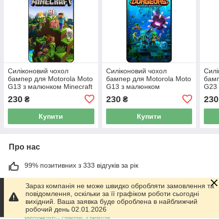
Силіконовий чохол
Силіконовий чохол
Силі
бампер для Motorola Moto
бампер для Motorola Moto
бамп
G13 з малюнком Minecraft
G13 з малюнком
G23 
Майнкрафт
Майнкрафт Minecraft
Май
230
230
230
₴
₴
Купити
Купити
Про нас
99% позитивних з 333 відгуків за рік
Працює з 01.06.2014
Зараз компанія не може швидко обробляти замовлення та
повідомлення, оскільки за її графіком роботи сьогодні
м. Харків
вихідний. Ваша заявка буде оброблена в найближчий
График работы 10.00-17.00. Суббота - Воскресенье
робочий день 02.01.2026
выходной!, Харків, Україна