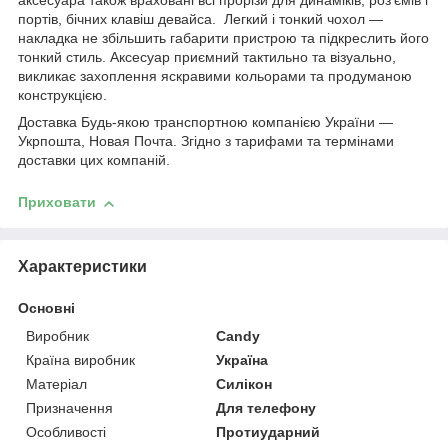
аксесуара також враховані всі прорізи для динаміків, роз'ємів і
портів, бічних клавіш девайса. Легкий і тонкий чохол —
накладка не збільшить габарити пристрою та підкреслить його
тонкий стиль. Аксесуар приємний тактильно та візуально,
викликає захоплення яскравими кольорами та продуманою
конструкцією.
Доставка Будь-якою транспортною компанією України —
Укрпошта, Новая Почта. Згідно з тарифами та термінами
доставки цих компаній.
Приховати
Характеристики
Основні
Виробник
Candy
Країна виробник
Україна
Матеріал
Силікон
Призначення
Для телефону
Особливості
Протиударний