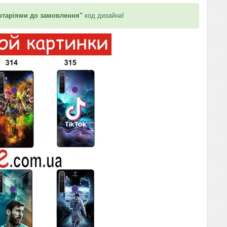
таріями до замовлення"
код дизайна!