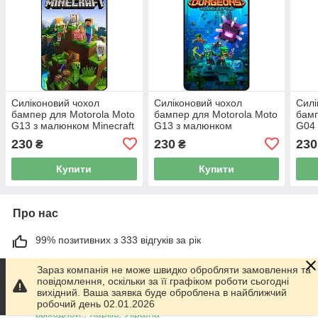
Силіконовий чохол
Силіконовий чохол
Силі
бампер для Motorola Moto
бампер для Motorola Moto
бамп
G13 з малюнком Minecraft
G13 з малюнком
G04 
Майнкрафт
Майнкрафт Minecraft
Май
230
230
230
₴
₴
Купити
Купити
Про нас
99% позитивних з 333 відгуків за рік
Працює з 01.06.2014
Зараз компанія не може швидко обробляти замовлення та
повідомлення, оскільки за її графіком роботи сьогодні
м. Харків
вихідний. Ваша заявка буде оброблена в найближчий
График работы 10.00-17.00. Суббота - Воскресенье
робочий день 02.01.2026
выходной!, Харків, Україна