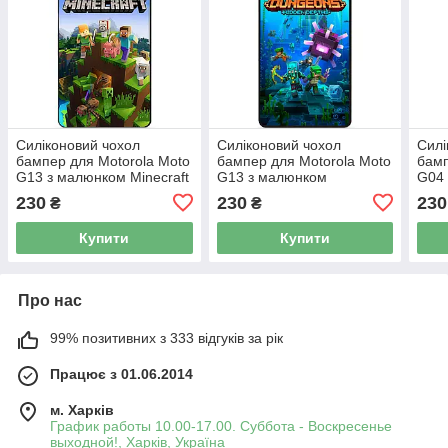
Силіконовий чохол
Силіконовий чохол
Силі
бампер для Motorola Moto
бампер для Motorola Moto
бамп
G13 з малюнком Minecraft
G13 з малюнком
G04 
Майнкрафт
Майнкрафт Minecraft
Май
230
230
230
₴
₴
Купити
Купити
Про нас
99% позитивних з 333 відгуків за рік
Працює з 01.06.2014
м. Харків
График работы 10.00-17.00. Суббота - Воскресенье
выходной!, Харків, Україна