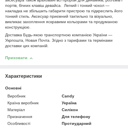
аксесуара також враховані всі прорізи для динаміків, роз'ємів і
портів, бічних клавіш девайса. Легкий і тонкий чохол —
накладка не збільшить габарити пристрою та підкреслить його
тонкий стиль. Аксесуар приємний тактильно та візуально,
викликає захоплення яскравими кольорами та продуманою
конструкцією.
Доставка Будь-якою транспортною компанією України —
Укрпошта, Новая Почта. Згідно з тарифами та термінами
доставки цих компаній.
Приховати
Характеристики
Основні
Виробник
Candy
Країна виробник
Україна
Матеріал
Силікон
Призначення
Для телефону
Особливості
Протиударний