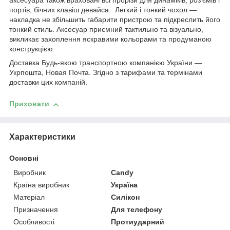
аксесуара також враховані всі прорізи для динаміків, роз'ємів і
портів, бічних клавіш девайса. Легкий і тонкий чохол —
накладка не збільшить габарити пристрою та підкреслить його
тонкий стиль. Аксесуар приємний тактильно та візуально,
викликає захоплення яскравими кольорами та продуманою
конструкцією.
Доставка Будь-якою транспортною компанією України —
Укрпошта, Новая Почта. Згідно з тарифами та термінами
доставки цих компаній.
Приховати
Характеристики
Основні
Виробник
Candy
Країна виробник
Україна
Матеріал
Силікон
Призначення
Для телефону
Особливості
Протиударний