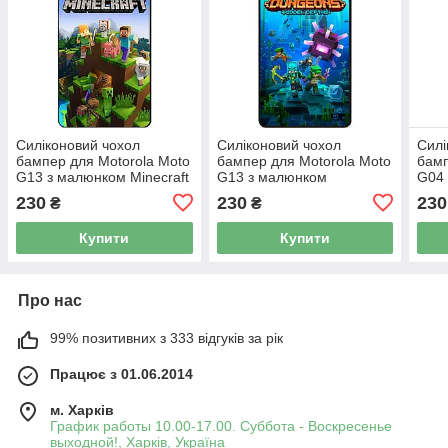
Силіконовий чохол
Силіконовий чохол
Силі
бампер для Motorola Moto
бампер для Motorola Moto
бамп
G13 з малюнком Minecraft
G13 з малюнком
G04 
Майнкрафт
Майнкрафт Minecraft
Май
230
230
230
₴
₴
Купити
Купити
Про нас
99% позитивних з 333 відгуків за рік
Працює з 01.06.2014
м. Харків
График работы 10.00-17.00. Суббота - Воскресенье
выходной!, Харків, Україна