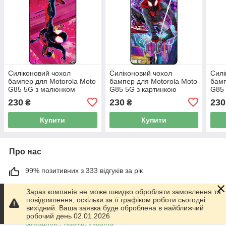
Силіконовий чохол
Силіконовий чохол
Силі
бампер для Motorola Moto
бампер для Motorola Moto
бамп
G85 5G з малюнком
G85 5G з картинкою
G85 
Spider man Людина-павук
Spider man Людина-павук
Люд
230
230
230
₴
₴
Купити
Купити
Про нас
99% позитивних з 333 відгуків за рік
Працює з 01.06.2014
Зараз компанія не може швидко обробляти замовлення та
повідомлення, оскільки за її графіком роботи сьогодні
м. Харків
вихідний. Ваша заявка буде оброблена в найближчий
График работы 10.00-17.00. Суббота - Воскресенье
робочий день 02.01.2026
выходной!, Харків, Україна