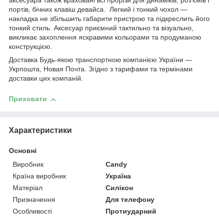
аксесуара також враховані всі прорізи для динаміків, роз'ємів і
портів, бічних клавіш девайса. Легкий і тонкий чохол —
накладка не збільшить габарити пристрою та підкреслить його
тонкий стиль. Аксесуар приємний тактильно та візуально,
викликає захоплення яскравими кольорами та продуманою
конструкцією.
Доставка Будь-якою транспортною компанією України —
Укрпошта, Новая Почта. Згідно з тарифами та термінами
доставки цих компаній.
Приховати
Характеристики
Основні
Виробник
Candy
Країна виробник
Україна
Матеріал
Силікон
Призначення
Для телефону
Особливості
Протиударний