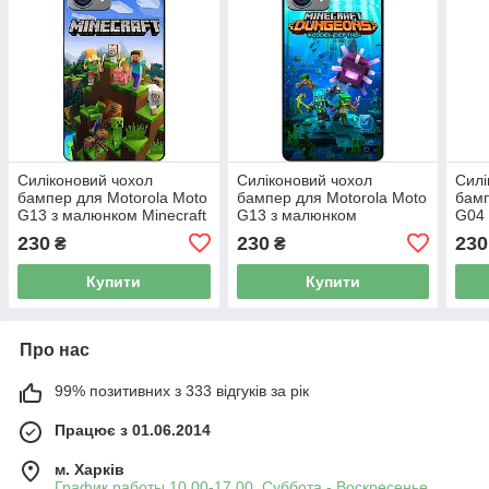
Силіконовий чохол
Силіконовий чохол
Силі
бампер для Motorola Moto
бампер для Motorola Moto
бамп
G13 з малюнком Minecraft
G13 з малюнком
G04 
Майнкрафт
Майнкрафт Minecraft
Май
230
230
230
₴
₴
Купити
Купити
Про нас
99% позитивних з 333 відгуків за рік
Працює з 01.06.2014
м. Харків
График работы 10.00-17.00. Суббота - Воскресенье