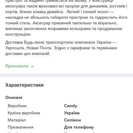
пристрої та надійно тримається на ньому. У конструкції
аксесуара також враховані всі прорізи для динаміків, роз'ємів і
портів, бічних клавіш девайса. Легкий і тонкий чохол —
накладка не збільшить габарити пристрою та підкреслить його
тонкий стиль. Аксесуар приємний тактильно та візуально,
викликає захоплення яскравими кольорами та продуманою
конструкцією.
Доставка Будь-якою транспортною компанією України —
Укрпошта, Новая Почта. Згідно з тарифами та термінами
доставки цих компаній.
Приховати
Характеристики
Основні
Виробник
Candy
Країна виробник
Україна
Матеріал
Силікон
Призначення
Для телефону