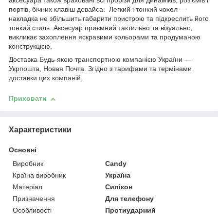
аксесуара також враховані всі прорізи для динаміків, роз'ємів і
портів, бічних клавіш девайса. Легкий і тонкий чохол —
накладка не збільшить габарити пристрою та підкреслить його
тонкий стиль. Аксесуар приємний тактильно та візуально,
викликає захоплення яскравими кольорами та продуманою
конструкцією.
Доставка Будь-якою транспортною компанією України —
Укрпошта, Новая Почта. Згідно з тарифами та термінами
доставки цих компаній.
Приховати
Характеристики
Основні
Виробник
Candy
Країна виробник
Україна
Матеріал
Силікон
Призначення
Для телефону
Особливості
Протиударний