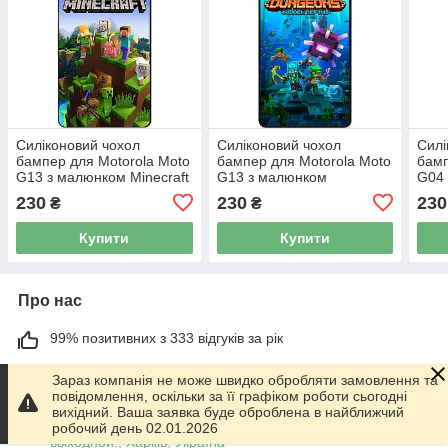
Силіконовий чохол
Силіконовий чохол
Силі
бампер для Motorola Moto
бампер для Motorola Moto
бамп
G13 з малюнком Minecraft
G13 з малюнком
G04 
Майнкрафт
Майнкрафт Minecraft
Май
230
230
230
₴
₴
Купити
Купити
Про нас
99% позитивних з 333 відгуків за рік
Працює з 01.06.2014
Зараз компанія не може швидко обробляти замовлення та
повідомлення, оскільки за її графіком роботи сьогодні
м. Харків
вихідний. Ваша заявка буде оброблена в найближчий
График работы 10.00-17.00. Суббота - Воскресенье
робочий день 02.01.2026
выходной!, Харків, Україна