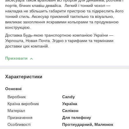
аксесуара також враховані всі прорізи для динаміків, роз'ємів і
портів, бічних клавіш девайса. Легкий і тонкий чохол —
накладка не збільшить габарити пристрою та підкреслить його
тонкий стиль. Аксесуар приємний тактильно та візуально,
викликає захоплення яскравими кольорами та продуманою
конструкцією.
Доставка Будь-якою транспортною компанією України —
Укрпошта, Новая Почта. Згідно з тарифами та термінами
доставки цих компаній.
Приховати
Характеристики
Основні
Виробник
Candy
Країна виробник
Україна
Матеріал
Силікон
Призначення
Для телефону
Особливості
Протиударний, Малюнок