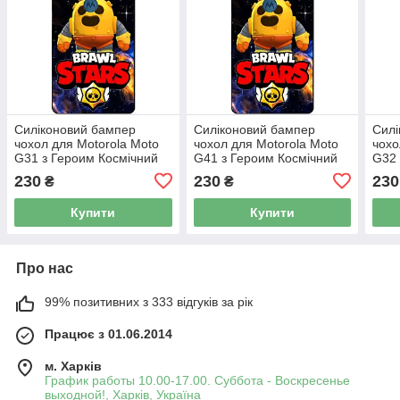
Силіконовий бампер
Силіконовий бампер
Силі
чохол для Motorola Moto
чохол для Motorola Moto
чохо
G31 з Героим Космічний
G41 з Героим Космічний
G32 
Бравл Спайк
Бравл Спайк
Брав
230
230
230
₴
₴
Купити
Купити
Про нас
99% позитивних з 333 відгуків за рік
Працює з 01.06.2014
м. Харків
График работы 10.00-17.00. Суббота - Воскресенье
выходной!, Харків, Україна