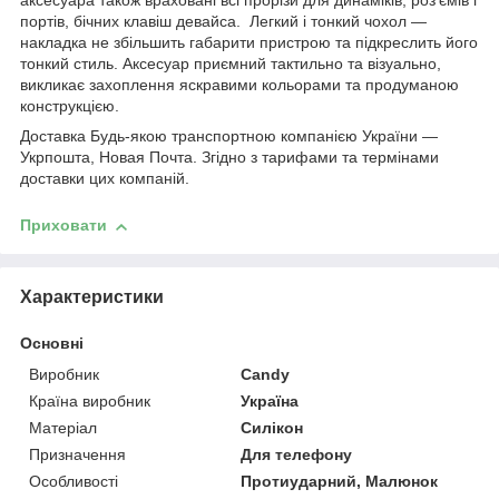
аксесуара також враховані всі прорізи для динаміків, роз'ємів і
портів, бічних клавіш девайса. Легкий і тонкий чохол —
накладка не збільшить габарити пристрою та підкреслить його
тонкий стиль. Аксесуар приємний тактильно та візуально,
викликає захоплення яскравими кольорами та продуманою
конструкцією.
Доставка Будь-якою транспортною компанією України —
Укрпошта, Новая Почта. Згідно з тарифами та термінами
доставки цих компаній.
Приховати
Характеристики
Основні
Виробник
Candy
Країна виробник
Україна
Матеріал
Силікон
Призначення
Для телефону
Особливості
Протиударний, Малюнок