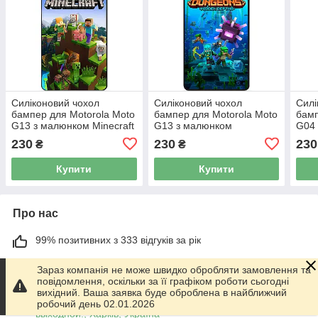
Силіконовий чохол
Силіконовий чохол
Силі
бампер для Motorola Moto
бампер для Motorola Moto
бамп
G13 з малюнком Minecraft
G13 з малюнком
G04 
Майнкрафт
Майнкрафт Minecraft
Май
230
230
230
₴
₴
Купити
Купити
Про нас
99% позитивних з 333 відгуків за рік
Працює з 01.06.2014
Зараз компанія не може швидко обробляти замовлення та
повідомлення, оскільки за її графіком роботи сьогодні
м. Харків
вихідний. Ваша заявка буде оброблена в найближчий
График работы 10.00-17.00. Суббота - Воскресенье
робочий день 02.01.2026
выходной!, Харків, Україна