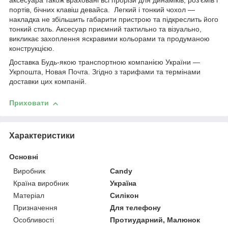
аксесуара також враховані всі прорізи для динаміків, роз'ємів і
портів, бічних клавіш девайса. Легкий і тонкий чохол —
накладка не збільшить габарити пристрою та підкреслить його
тонкий стиль. Аксесуар приємний тактильно та візуально,
викликає захоплення яскравими кольорами та продуманою
конструкцією.
Доставка Будь-якою транспортною компанією України —
Укрпошта, Новая Почта. Згідно з тарифами та термінами
доставки цих компаній.
Приховати
Характеристики
Основні
Виробник
Candy
Країна виробник
Україна
Матеріал
Силікон
Призначення
Для телефону
Особливості
Протиударний, Малюнок