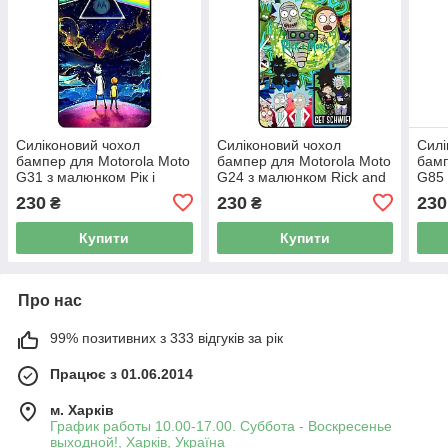
Силіконовий чохол
Силіконовий чохол
Силі
бампер для Motorola Moto
бампер для Motorola Moto
бамп
G31 з малюнком Рік і
G24 з малюнком Rick and
G85 
Морті Rick and Morty
Morty Рік і Морті
Морт
230
230
230
₴
₴
Купити
Купити
Про нас
99% позитивних з 333 відгуків за рік
Працює з 01.06.2014
м. Харків
График работы 10.00-17.00. Суббота - Воскресенье
выходной!, Харків, Україна