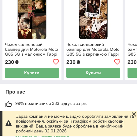
Чохол силіконовий
Чохол силіконовий
Чохо
бампер для Motorola Moto
бампер для Motorola Moto
бамп
G85 5G з малюнком Гаррі
G85 5G з картинкою Гаррі
G85 
Поттер Harry Potter
Поттер Harry Potter
Pott
230
230
230
₴
₴
Купити
Купити
Про нас
99% позитивних з 333 відгуків за рік
Працює з 01.06.2014
Зараз компанія не може швидко обробляти замовлення та
повідомлення, оскільки за її графіком роботи сьогодні
м. Харків
вихідний. Ваша заявка буде оброблена в найближчий
График работы 10.00-17.00. Суббота - Воскресенье
робочий день 02.01.2026
выходной!, Харків, Україна