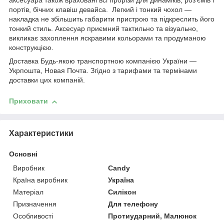
аксесуара також враховані всі прорізи для динаміків, роз'ємів і
портів, бічних клавіш девайса. Легкий і тонкий чохол —
накладка не збільшить габарити пристрою та підкреслить його
тонкий стиль. Аксесуар приємний тактильно та візуально,
викликає захоплення яскравими кольорами та продуманою
конструкцією.
Доставка Будь-якою транспортною компанією України —
Укрпошта, Новая Почта. Згідно з тарифами та термінами
доставки цих компаній.
Приховати
Характеристики
Основні
Виробник
Candy
Країна виробник
Україна
Матеріал
Силікон
Призначення
Для телефону
Особливості
Протиударний, Малюнок