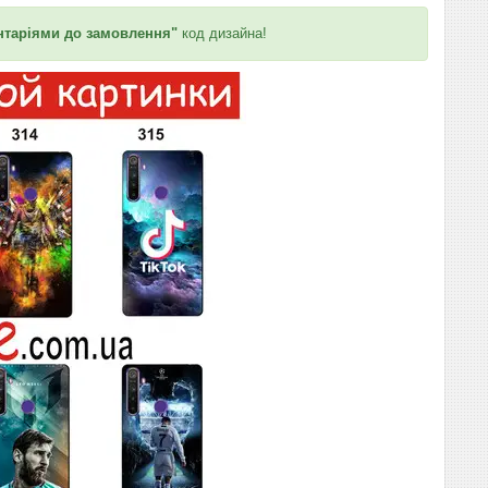
таріями до замовлення"
код дизайна!